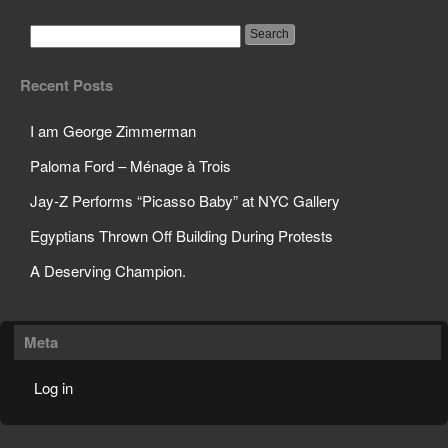
Recent Posts
I am George Zimmerman
Paloma Ford – Ménage à Trois
Jay-Z Performs “Picasso Baby” at NYC Gallery
Egyptians Thrown Off Building During Protests
A Deserving Champion.
Meta
Log in