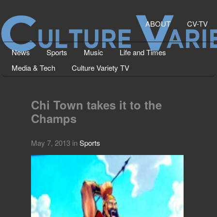
ABOUT
CV-TV
News
Sports
Music
Life and Times
Media & Tech
Culture Variety TV
Chi Town takes it to the
Champs
May 7, 2013
in
Sports