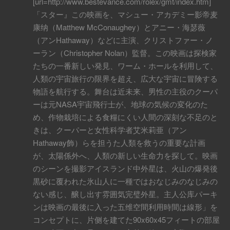
[url=http://www.bestevance.com/rolex/gmt/index.htm]
「スター』この映画を、マシュー・アカデミー影帝麦
康纳（Matthew McConaughey）とアニー・海瑟薇
（アンHathaway）などに主演、クリストファー・ノ
ーラン（Christopher Nolan）監督。この映画は探検家
たちの一番新しい発見、ワーム・ホールを利用して、
人類の宇宙旅行の限界を超え、広大な宇宙に冒険する
物語を航行する。舞台は近未来、男性の主役のクーパ
ーは元NASA宇宙飛行士が、地球の気候の変化のた
め、作物栽培による食糧にくい人間の深刻な不足のと
きは、クーパーと女性科学者艾米莉亜（アン
Hathaway飾）らを担うた人類を救うの重要な計画
が、太陽係外へ、人類の新しい生命力を探して。映画
のシーンを撮影アイスランド中外星は、火山の爆発後
黒砂に覆われた氷山人に一種ではおなじみのなじみの
ない感じ、醸し出す雰囲気完璧外星。主人公库パーキ
ンは映画の最後に入った五维空間利用時間は線形」を
コンセプトに、片侧を建てた90x60x45フィートの部屋