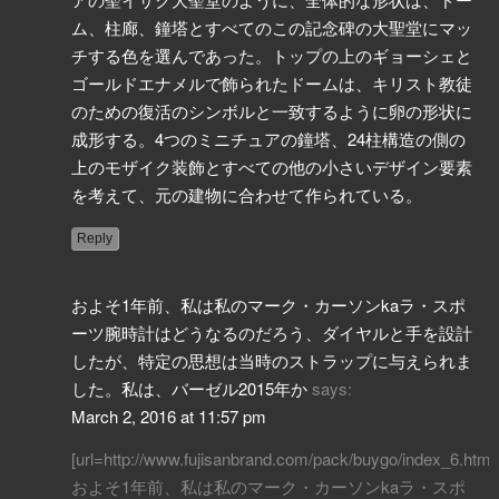
ム、柱廊、鐘塔とすべてのこの記念碑の大聖堂にマッ
チする色を選んであった。トップの上のギョーシェと
ゴールドエナメルで飾られたドームは、キリスト教徒
のための復活のシンボルと一致するように卵の形状に
成形する。4つのミニチュアの鐘塔、24柱構造の側の
上のモザイク装飾とすべての他の小さいデザイン要素
を考えて、元の建物に合わせて作られている。
Reply
およそ1年前、私は私のマーク・カーソンkaラ・スポ
ーツ腕時計はどうなるのだろう、ダイヤルと手を設計
したが、特定の思想は当時のストラップに与えられま
した。私は、バーゼル2015年か
says:
March 2, 2016 at 11:57 pm
[url=http://www.fujisanbrand.com/pack/buygo/index_6.html]
およそ1年前、私は私のマーク・カーソンkaラ・スポ