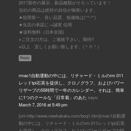
2017新作の展示，新品種類がそろっています！
当社の商品は絶対の自信が御座います。
★信用第一、良い品質、低価格は(*^-^*)
★当店の承諾に→誠実 信用
★送料無料（日本全国)
※ご注文の方は、ご連絡下さい。期待!!
※以上 宜しくお願い致します。(＾０＾）
Reply
rmac1自動運動の中には、リチャード・ミルのrm 011
レッドtpt石英を提供し、クロノグラフ、およびパワー
リザーブの55時間で一年のカレンダー。それは、簡単
に1つのクールな「日常着」のあた
says:
March 7, 2016 at 5:49 pm
[url=http://www.newkakaku.com/boq1.htm]rmac1自動運
動の中には、リチャード・ミルのrm 011レッドtpt石英
を提供し、クロノグラフ、およびパワーリザーブの55