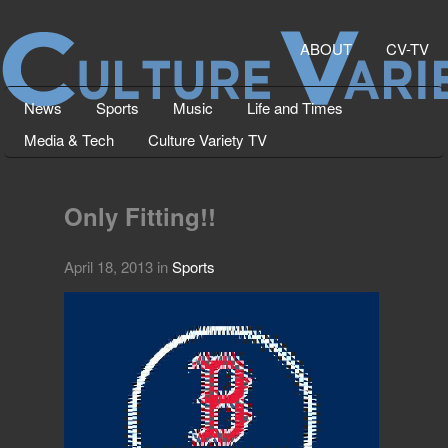
ABOUT
CV-TV
News
Sports
Music
Life and Times
Media & Tech
Culture Variety TV
Only Fitting!!
April 18, 2013
in
Sports