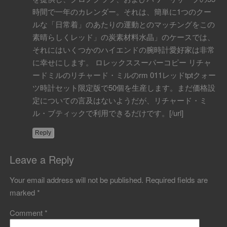
時間で一年のカレンダー。それは、簡単に1つのクー
ルな「日常着」のあたりの運動とのマッチングをこの
素晴らしくレッド」の炭素材料水晶」のケースでは、
それにはいくつかのハイエンドの腕時計愛好家は非常
に幸せにします。 ロレックススーパーコピー リチャ
ードミルのリチャード・ミルのrm 011レッドtptクォー
ツ時計セット限定版で50個を生産します。まだ価格設
定についての言及はないようだが、リチャード・ミ
ル・ブティックで利用できるだけです。[/url]
Reply
Leave a Reply
Your email address will not be published.
Required fields are
marked
*
Comment
*