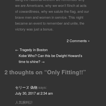
we are Americans, why we won’t flinch at acts
of cowardliness, why we salute the flag, and our
brave men and women in service. This night
became an event to remember and unite, the
victory was just a bonus.
2 Comments »
←
Tragedy in Boston
Kobe Who? Can this be Dwight Howard’s
time to shine?
→
2 thoughts on “
Only Fitting!!
”
セリーヌ 偽物
says:
July 30, 2017 at 2:34 am
人気腕時計