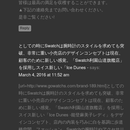
皆様は最高の満足を収穫することができます。
▲下記の連絡先までお問い合わせください。
是非ご覧ください!
Reply
としての時にSwatchは腕時計のスタイルを求めても突
破、非常に重い小売店のデザインコンセプトは現在、
顧客のために新しい感覚。「Swatch利園山道旗艦店」
を採用しスイス新しい「Ice Dunes -
says:
March 4, 2016 at 11:52 am
[url=http://www.gowatchs.com/brand-189.html]としての
時にSwatchは腕時計のスタイルを求めても突破、非常
に重い小売店のデザインコンセプトは現在、顧客のた
めに新しい感覚。「Swatch利園山道旗艦店」を採用し
スイス新しい「Ice Dunes -能登麻美子レディ」をデザ
インコンセプト、店内の内装を巧みに白を基調に歩道
橋空間、ファッション、Swatchの腕時計やアクセサリ