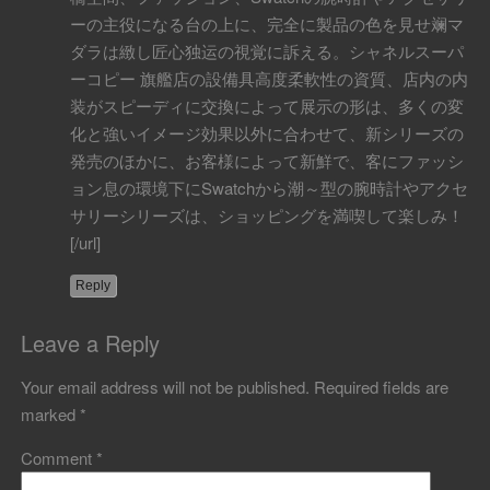
ーの主役になる台の上に、完全に製品の色を見せ斓マ
ダラは緻し匠心独运の視覚に訴える。シャネルスーパ
ーコピー 旗艦店の設備具高度柔軟性の資質、店内の内
装がスピーディに交換によって展示の形は、多くの変
化と強いイメージ効果以外に合わせて、新シリーズの
発売のほかに、お客様によって新鮮で、客にファッシ
ョン息の環境下にSwatchから潮～型の腕時計やアクセ
サリーシリーズは、ショッピングを満喫して楽しみ！
[/url]
Reply
Leave a Reply
Your email address will not be published.
Required fields are
marked
*
Comment
*