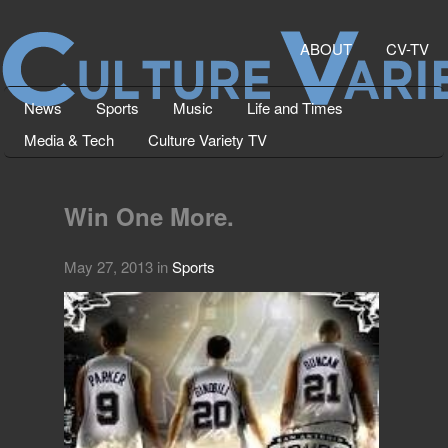
ABOUT
CV-TV
News
Sports
Music
Life and Times
Media & Tech
Culture Variety TV
Win One More.
May 27, 2013
in
Sports