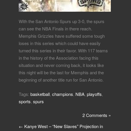
With the San Antonio Spurs up 3-0, the spurs
can see the NBA Finals in there reach.
Memphis Grizzles have suffered some tough
loses in this series which could have easily
turned this series in their favor. With 117 teams
in the history of the Association facing this
situation and never coming back, it looks like
this night will be the last for Memphis and the
beginning of another title run for San Antonio.
Tags:
basketball
,
champions
,
NBA
,
playoffs
,
sports
,
spurs
2 Comments »
←
Kanye West – “New Slaves” Projection in