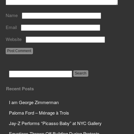
Name
Email
Website
Recent Posts
I am George Zimmerman
Paloma Ford – Ménage à Trois
Jay-Z Performs “Picasso Baby” at NYC Gallery
Egyptians Thrown Off Building During Protests