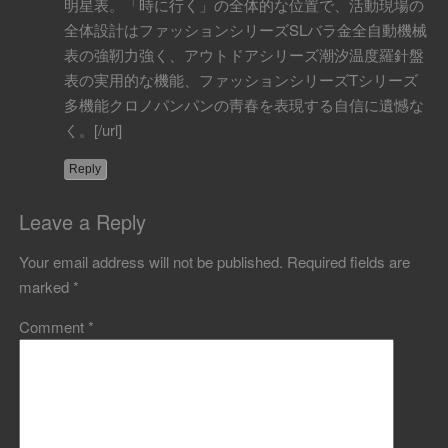
明星表。「時に行く」の全体的な位置で、活動現場の
全体設計はファッションシリーズSLバラ金全自動機械
表の強靭力強く、アウトドアシリーズ潮汐温度羅針盤
表の実用的な機能、ファッションシリーズTシリーズ
多機能クロノパンパンの靑春を表現する自信に遺憾な
く。[/url]
Reply
Leave a Reply
Your email address will not be published.
Required fields are
marked
*
Comment
*