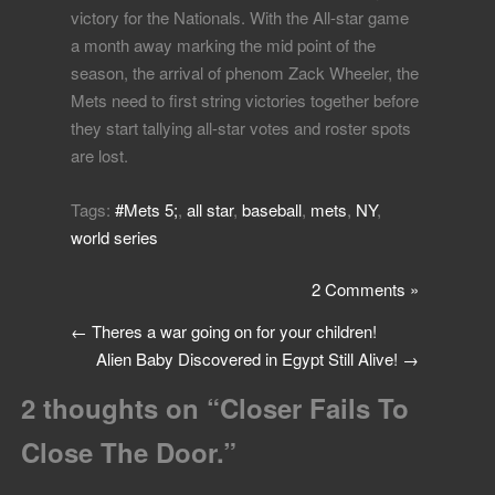
victory for the Nationals. With the All-star game
a month away marking the mid point of the
season, the arrival of phenom Zack Wheeler, the
Mets need to first string victories together before
they start tallying all-star votes and roster spots
are lost.
Tags:
#Mets 5;
,
all star
,
baseball
,
mets
,
NY
,
world series
2 Comments »
←
Theres a war going on for your children!
Alien Baby Discovered in Egypt Still Alive!
→
2 thoughts on “
Closer Fails To
Close The Door.
”