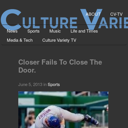
ABOUT
CV-TV
News
Sports
Music
Life and Times
Media & Tech
Culture Variety TV
Closer Fails To Close The
Door.
June 5, 2013
in
Sports